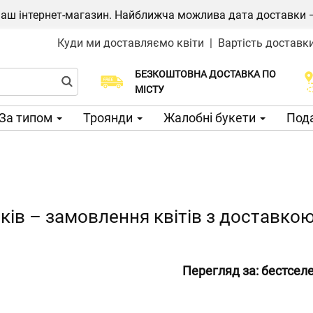
ш інтернет-магазин. Найближча можлива дата доставки — 1
Куди ми доставляємо квіти
|
Вартість доставк
БЕЗКОШТОВНА ДОСТАВКА ПО
Виберіть дату доставки
МІСТУ
За типом
Троянди
Жалобні букети
Пода
ків – замовлення квітів з доставко
Перегляд за:
бестсел