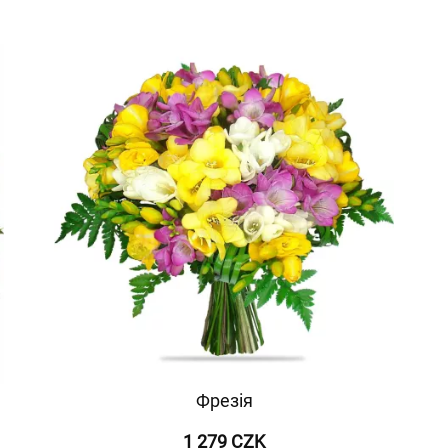
Фрезія
1 279 CZK