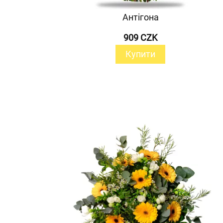
Антігона
909 CZK
Купити