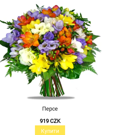
Персе
919 CZK
Купити