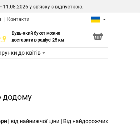
1.08.2026 у зв’язку з відпусткою.
и
|
Контакти
Будь-який букет можна
Послуга Click & Collect
доставити в радіусі 25 км
рунки до квітів
ю додому
ери
|
від найнижчої ціни
|
Від найдорожчих