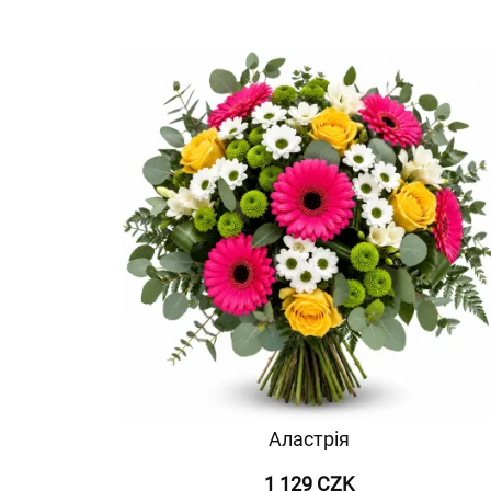
Аластрія
1 129 CZK