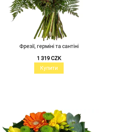
Фрезії, герміні та сантіні
1 319 CZK
Купити