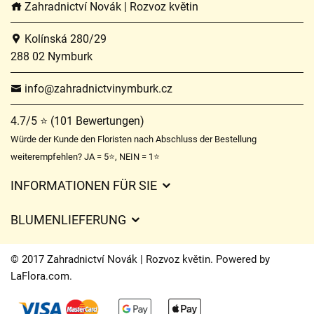
Zahradnictví Novák | Rozvoz květin
Kolínská 280/29
288 02 Nymburk
info@zahradnictvinymburk.cz
4.7/5 ⭐ (101 Bewertungen)
Würde der Kunde den Floristen nach Abschluss der Bestellung
weiterempfehlen? JA = 5⭐, NEIN = 1⭐
INFORMATIONEN FÜR SIE
Geschäftsbedingungen
BLUMENLIEFERUNG
Datenschutz
Liefergebühren
Lieferzeiten für Blumen – Übersicht der Möglichkeiten
© 2017 Zahradnictví Novák | Rozvoz květin. Powered by
Wohin wir Blumen liefern
LaFlora.com
.
Cookies
Kontakt