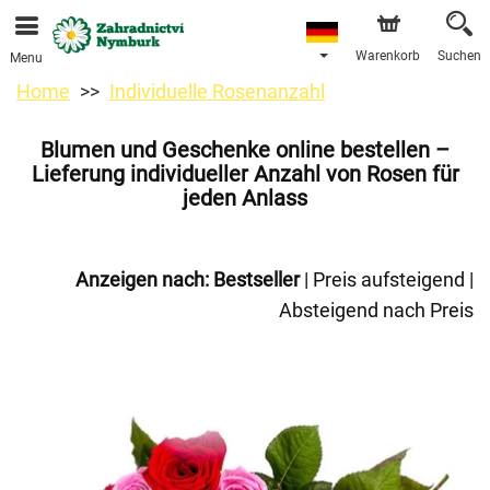
Bestellungen über unseren Onlineshop nehmen wir gerne
entgegen. Der frühestmögliche Liefertermin ist ab dem
11.08.2026 aufgrund von Betriebsurlaub.
Warenkorb
Suchen
Menu
Home
Individuelle Rosenanzahl
Blumen und Geschenke online bestellen –
Lieferung individueller Anzahl von Rosen für
jeden Anlass
Anzeigen nach:
Bestseller
|
Preis aufsteigend
|
Absteigend nach Preis