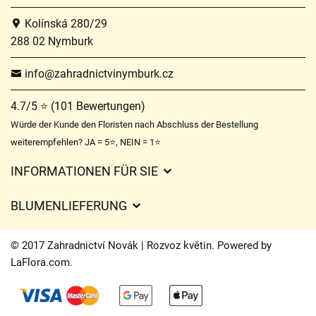
Kolínská 280/29
288 02 Nymburk
info@zahradnictvinymburk.cz
4.7/5 ⭐ (101 Bewertungen)
Würde der Kunde den Floristen nach Abschluss der Bestellung
weiterempfehlen? JA = 5⭐, NEIN = 1⭐
INFORMATIONEN FÜR SIE
Geschäftsbedingungen
BLUMENLIEFERUNG
Datenschutz
Liefergebühren
Lieferzeiten für Blumen – Übersicht der Möglichkeiten
© 2017 Zahradnictví Novák | Rozvoz květin. Powered by
Wohin wir Blumen liefern
LaFlora.com
.
Cookies
Kontakt