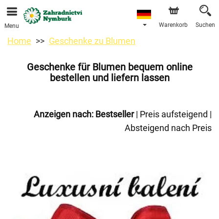
Bestellungen über unseren Onlineshop nehmen wir gerne
entgegen. Der frühestmögliche Liefertermin ist ab dem
11.08.2026 aufgrund von Betriebsurlaub.
Warenkorb
Suchen
Menu
Home
Geschenke zu Blumen
Geschenke für Blumen bequem online
bestellen und liefern lassen
Anzeigen nach:
Bestseller
|
Preis aufsteigend
|
Absteigend nach Preis