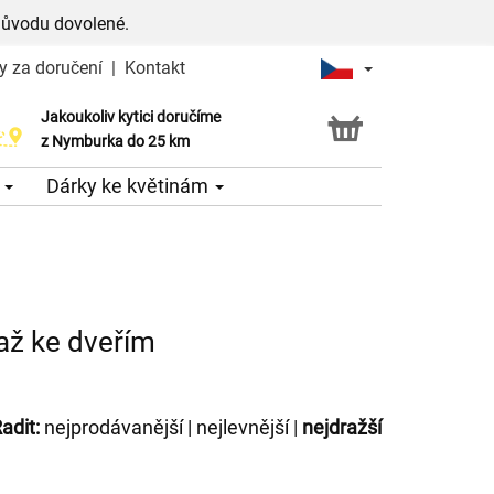
důvodu dovolené.
y za doručení
|
Kontakt
Jakoukoliv kytici doručíme
Možnost vyzvednout v naší květince
z Nymburka do 25 km
e
Dárky ke květinám
 až ke dveřím
adit:
nejprodávanější
|
nejlevnější
|
nejdražší