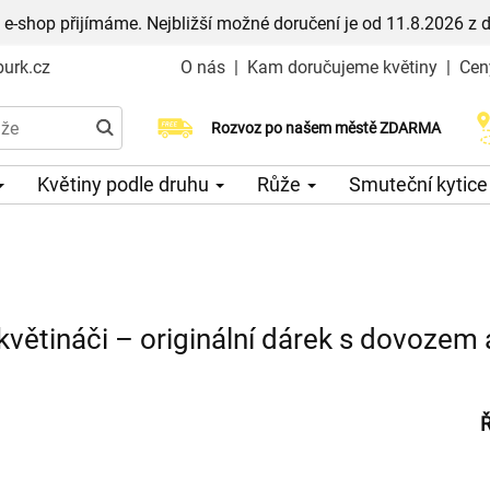
 e-shop přijímáme. Nejbližší možné doručení je od 11.8.2026 z 
urk.cz
O nás
|
Kam doručujeme květiny
|
Cen
Rozvoz po našem městě ZDARMA
Možný výběr času a dne doručení
Květiny podle druhu
Růže
Smuteční kytic
 květináči – originální dárek s dovozem
Ř