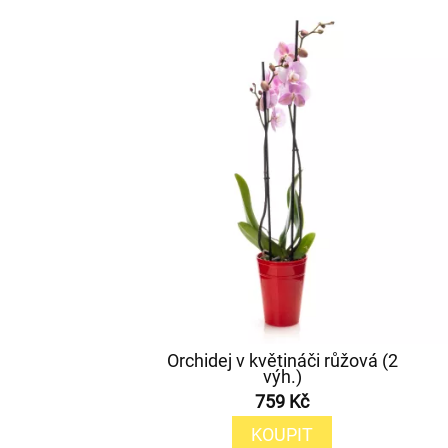
Orchidej v květináči růžová (2
výh.)
759 Kč
KOUPIT