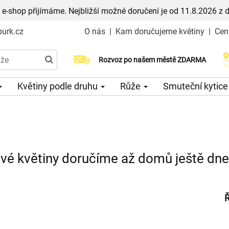
 e-shop přijímáme. Nejbližší možné doručení je od 11.8.2026 z 
urk.cz
O nás
|
Kam doručujeme květiny
|
Cen
Rozvoz po našem městě ZDARMA
Možný výběr času a dne doručení
Květiny podle druhu
Růže
Smuteční kytic
tvé květiny doručíme až domů ještě dn
Ř