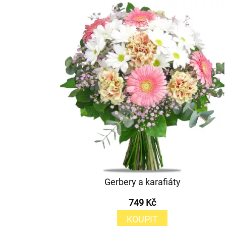
Gerbery a karafiáty
749 Kč
KOUPIT