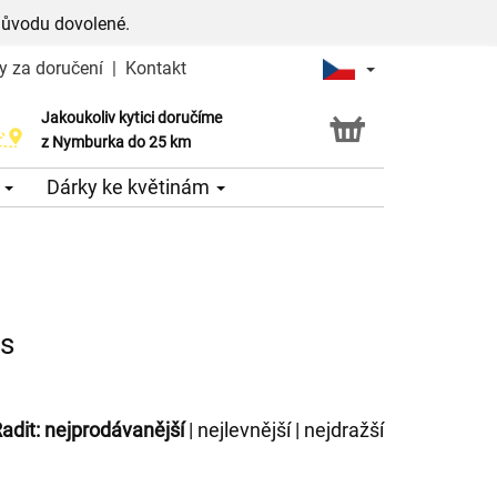
důvodu dovolené.
y za doručení
|
Kontakt
Jakoukoliv kytici doručíme
Možnost vyzvednout v naší květince
z Nymburka do 25 km
e
Dárky ke květinám
es
adit:
nejprodávanější
|
nejlevnější
|
nejdražší