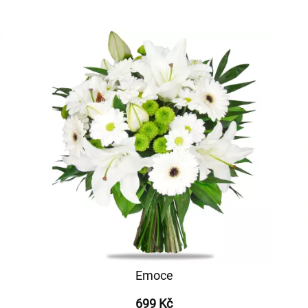
Emoce
699 Kč