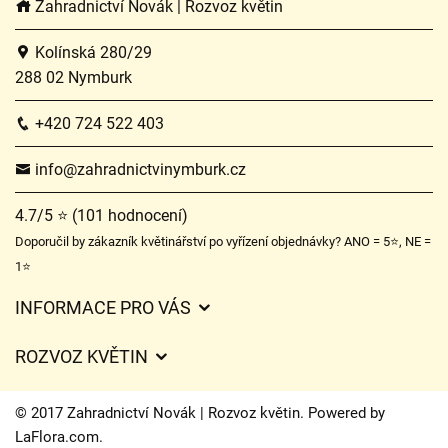
Zahradnictví Novák | Rozvoz květin
Kolínská 280/29
288 02 Nymburk
+420 724 522 403
info@zahradnictvinymburk.cz
4.7/5 ⭐ (101 hodnocení)
Doporučil by zákazník květinářství po vyřízení objednávky? ANO = 5⭐, NE =
1⭐
INFORMACE PRO VÁS
Obchodní podmínky
ROZVOZ KVĚTIN
Ochrana osobních údajů
Ceny za doručení
Často kladené dotazy
© 2017 Zahradnictví Novák | Rozvoz květin. Powered by
Kam doručujeme květiny
LaFlora.com
.
O nás