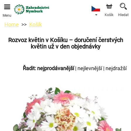
Objednávky přes e-shop přijímáme. Nejbližší možné
doručení je od 11.8.2026 z důvodu dovolené.
Košík
Hledat
Menu
Home
Košík
Rozvoz květin v Košíku – doručení čerstvých
květin už v den objednávky
Řadit:
nejprodávanější
|
nejlevnější
|
nejdražší