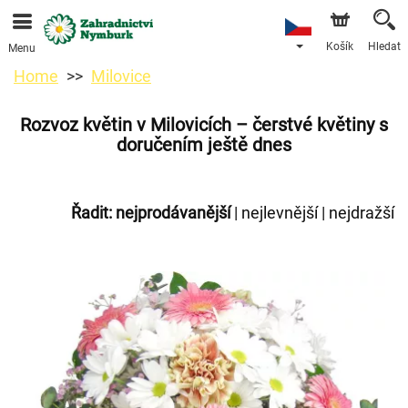
Objednávky přes e-shop přijímáme. Nejbližší možné
doručení je od 11.8.2026 z důvodu dovolené.
Košík
Hledat
Menu
Home
Milovice
Rozvoz květin v Milovicích – čerstvé květiny s
doručením ještě dnes
Řadit:
nejprodávanější
|
nejlevnější
|
nejdražší