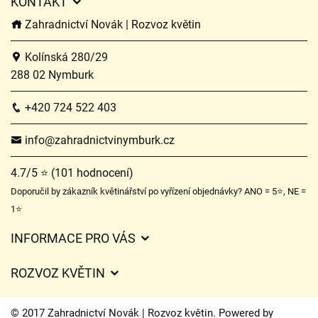
KONTAKT
Zahradnictví Novák | Rozvoz květin
Kolínská 280/29
288 02 Nymburk
+420 724 522 403
info@zahradnictvinymburk.cz
4.7/5 ⭐ (101 hodnocení)
Doporučil by zákazník květinářství po vyřízení objednávky? ANO = 5⭐, NE =
1⭐
INFORMACE PRO VÁS
Obchodní podmínky
ROZVOZ KVĚTIN
Ochrana osobních údajů
Ceny za doručení
Často kladené dotazy
© 2017 Zahradnictví Novák | Rozvoz květin. Powered by