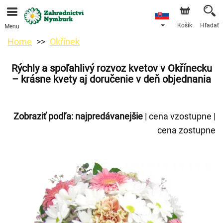
Objednávky prijímame prostredníctvom nášho e-shopu.
Najskorší možný termín doručenia je od 11.8.2026 z
dôvodu dovolenky.
Košík
Hľadať
Menu
Home
Okřínek
Rýchly a spoľahlivý rozvoz kvetov v Okřínecku
– krásne kvety aj doručenie v deň objednania
Zobraziť podľa:
najpredávanejšie
|
cena vzostupne
|
cena zostupne