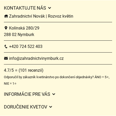
KONTAKTUJTE NÁS
Zahradnictví Novák | Rozvoz květin
Kolínská 280/29
288 02 Nymburk
+420 724 522 403
info@zahradnictvinymburk.cz
4.7/5 ⭐ (101 recenzií)
Odporučil by zákazník kvetinárstvo po dokončení objednávky? ÁNO = 5⭐,
NIE = 1⭐
INFORMÁCIE PRE VÁS
Všeobecné obchodné podmienky
DORUČENIE KVETOV
Ochrana osobných údajov
Poplatky za doručenie