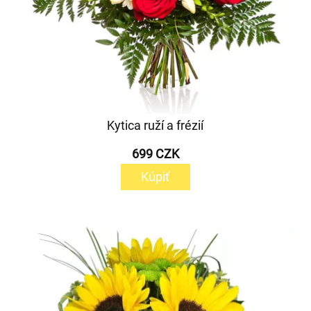
Kytica ruží a frézií
699 CZK
Kúpiť