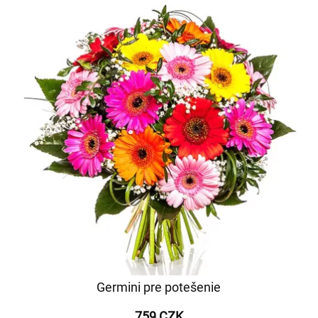
Germini pre potešenie
759 CZK