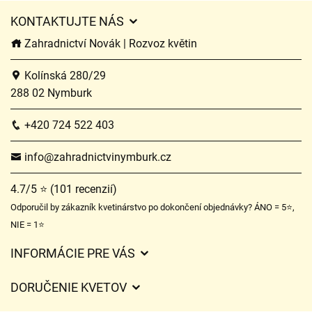
KONTAKTUJTE NÁS
Zahradnictví Novák | Rozvoz květin
Kolínská 280/29
288 02 Nymburk
+420 724 522 403
info@zahradnictvinymburk.cz
4.7/5 ⭐ (101 recenzií)
Odporučil by zákazník kvetinárstvo po dokončení objednávky? ÁNO = 5⭐,
NIE = 1⭐
INFORMÁCIE PRE VÁS
Všeobecné obchodné podmienky
DORUČENIE KVETOV
Ochrana osobných údajov
Poplatky za doručenie