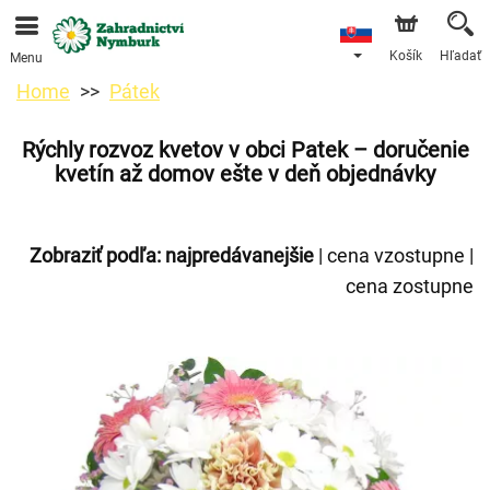
Objednávky prijímame prostredníctvom nášho e-shopu.
Najskorší možný termín doručenia je od 11.8.2026 z
dôvodu dovolenky.
Košík
Hľadať
Menu
Home
Pátek
Rýchly rozvoz kvetov v obci Patek – doručenie
kvetín až domov ešte v deň objednávky
Zobraziť podľa:
najpredávanejšie
|
cena vzostupne
|
cena zostupne