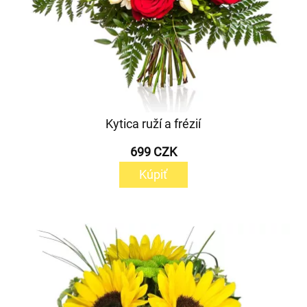
Kytica ruží a frézií
699 CZK
Kúpiť