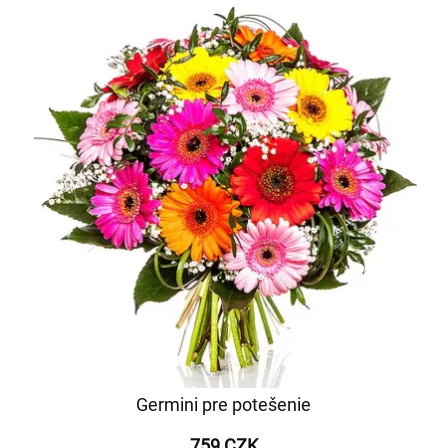
Germini pre potešenie
759 CZK