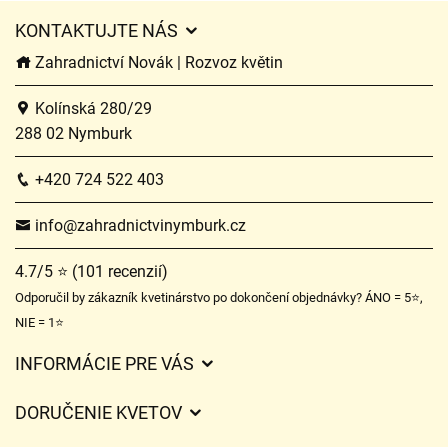
KONTAKTUJTE NÁS
Zahradnictví Novák | Rozvoz květin
Kolínská 280/29
288 02 Nymburk
+420 724 522 403
info@zahradnictvinymburk.cz
4.7/5 ⭐ (101 recenzií)
Odporučil by zákazník kvetinárstvo po dokončení objednávky? ÁNO = 5⭐,
NIE = 1⭐
INFORMÁCIE PRE VÁS
Všeobecné obchodné podmienky
DORUČENIE KVETOV
Ochrana osobných údajov
Poplatky za doručenie