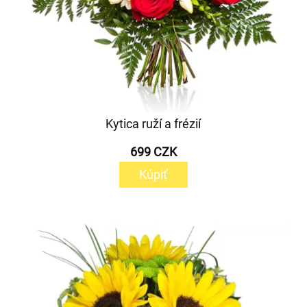
Kytica ruží a frézií
699 CZK
Kúpiť