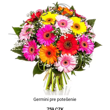
Germini pre potešenie
759 CZK