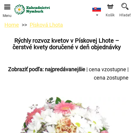
Objednávky prijímame prostredníctvom nášho e-shopu.
Najskorší možný termín doručenia je od 11.8.2026 z
dôvodu dovolenky.
Košík
Hľadať
Menu
Home
Písková Lhota
Rýchly rozvoz kvetov v Pískovej Lhote –
čerstvé kvety doručené v deň objednávky
Zobraziť podľa:
najpredávanejšie
|
cena vzostupne
|
cena zostupne