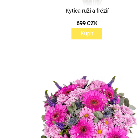
Kytica ruží a frézií
699 CZK
Kúpiť