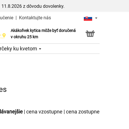
 11.8.2026 z dôvodu dovolenky.
ručenie
|
Kontaktujte nás
Akákoľvek kytica môže byť doručená
Služba Click & Collect
v okruhu 25 km
rčeky ku kvetom
es
dávanejšie
|
cena vzostupne
|
cena zostupne