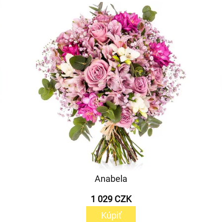
Anabela
1 029 CZK
Kúpiť