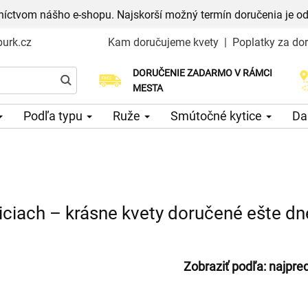
níctvom nášho e-shopu. Najskorší možný termín doručenia je od
urk.cz
Kam doručujeme kvety
|
Poplatky za do
DORUČENIE ZADARMO V RÁMCI
Vyberte si dátum doručenia
MESTA
Podľa typu
Ruže
Smútočné kytice
Da
iciach – krásne kvety doručené ešte dn
Zobraziť podľa:
najpre