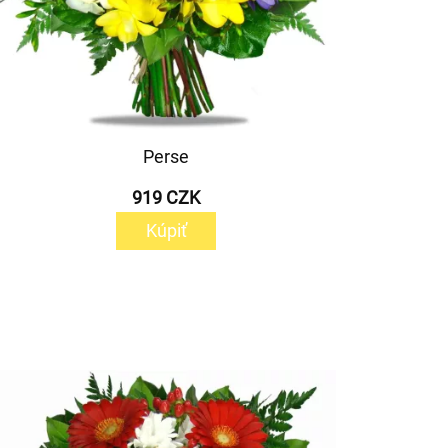
Perse
919 CZK
Kúpiť