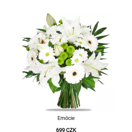
Emócie
699 CZK