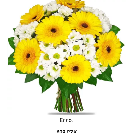
Елло.
629 CZK