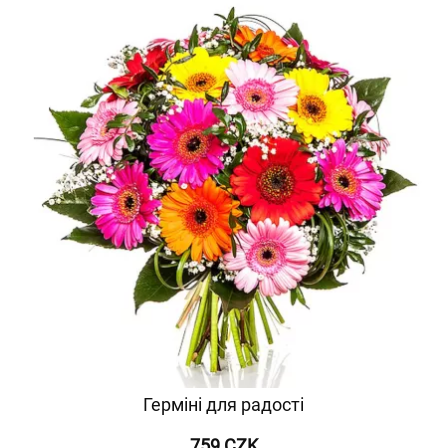
Герміні для радості
759 CZK