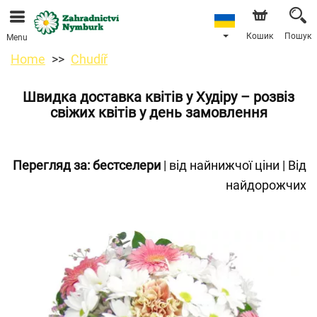
Ми приймаємо замовлення через наш інтернет-
магазин. Найближча можлива дата доставки —
11.08.2026 у зв’язку з відпусткою.
Кошик
Пошук
Menu
Home
Chudíř
Швидка доставка квітів у Худіру – розвіз
свіжих квітів у день замовлення
Перегляд за:
бестселери
|
від найнижчої ціни
|
Від
найдорожчих