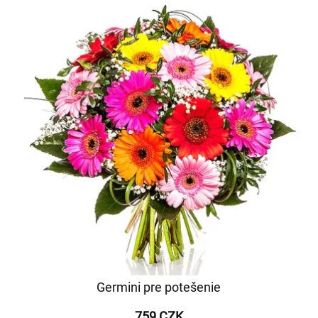
Germini pre potešenie
759 CZK