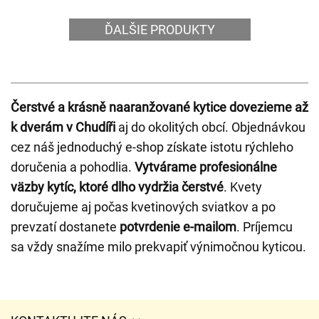
ĎALŠIE PRODUKTY
Čerstvé a krásně naaranžované kytice dovezieme až
k dverám v Chudíři
aj do okolitých obcí. Objednávkou
cez náš jednoduchý e-shop získate istotu rýchleho
doručenia a pohodlia.
Vytvárame profesionálne
väzby kytíc, ktoré dlho vydržia čerstvé
. Kvety
doručujeme aj počas kvetinových sviatkov a po
prevzatí dostanete
potvrdenie e-mailom
. Príjemcu
sa vždy snažíme milo prekvapiť výnimočnou kyticou.