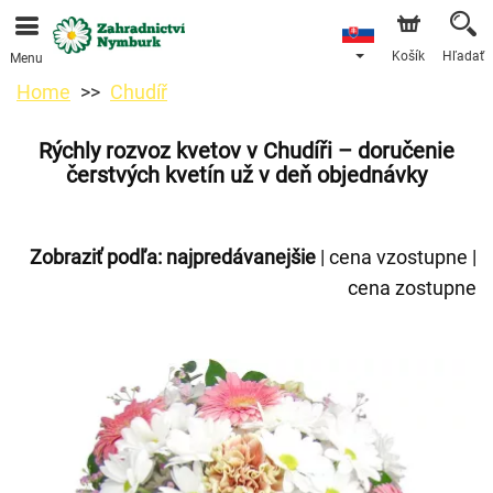
Objednávky prijímame prostredníctvom nášho e-shopu.
Najskorší možný termín doručenia je od 11.8.2026 z
dôvodu dovolenky.
Košík
Hľadať
Menu
Home
Chudíř
Rýchly rozvoz kvetov v Chudíři – doručenie
čerstvých kvetín už v deň objednávky
Zobraziť podľa:
najpredávanejšie
|
cena vzostupne
|
cena zostupne