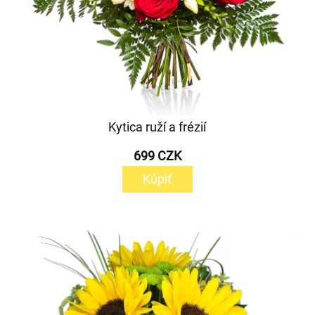
Kytica ruží a frézií
699 CZK
Kúpiť