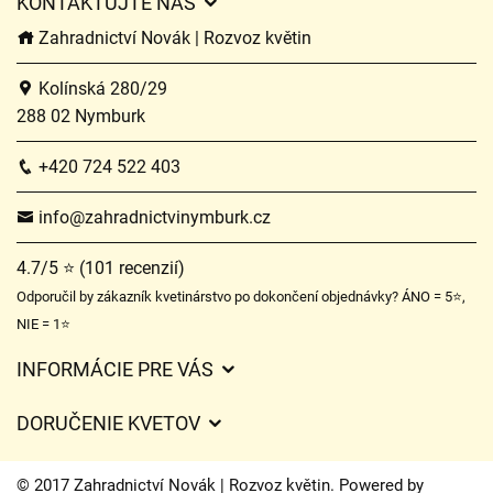
KONTAKTUJTE NÁS
Zahradnictví Novák | Rozvoz květin
Kolínská 280/29
288 02 Nymburk
+420 724 522 403
info@zahradnictvinymburk.cz
4.7/5 ⭐ (101 recenzií)
Odporučil by zákazník kvetinárstvo po dokončení objednávky? ÁNO = 5⭐,
NIE = 1⭐
INFORMÁCIE PRE VÁS
Všeobecné obchodné podmienky
DORUČENIE KVETOV
Ochrana osobných údajov
Poplatky za doručenie
Časy doručenia kvetov – prehľad možností
© 2017 Zahradnictví Novák | Rozvoz květin. Powered by