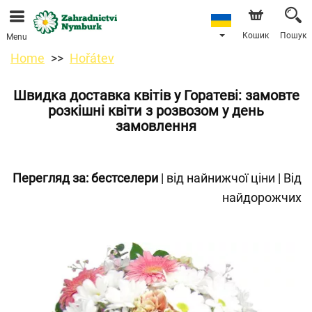
Ми приймаємо замовлення через наш інтернет-
магазин. Найближча можлива дата доставки —
11.08.2026 у зв’язку з відпусткою.
Кошик
Пошук
Menu
Home
Hořátev
Швидка доставка квітів у Горатеві: замовте
розкішні квіти з розвозом у день
замовлення
Перегляд за:
бестселери
|
від найнижчої ціни
|
Від
найдорожчих