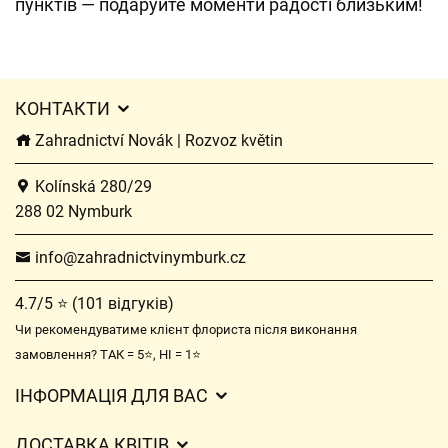
пунктів — подаруйте моменти радості близьким!
КОНТАКТИ
Zahradnictví Novák | Rozvoz květin
Kolínská 280/29
288 02 Nymburk
info@zahradnictvinymburk.cz
4.7/5 ⭐ (101 відгуків)
Чи рекомендуватиме клієнт флориста після виконання
замовлення? ТАК = 5⭐, НІ = 1⭐
ІНФОРМАЦІЯ ДЛЯ ВАС
Загальні умови ведення господарської діяльності
ДОСТАВКА КВІТІВ