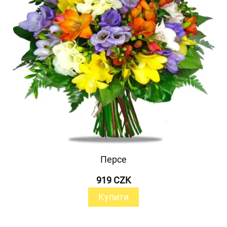
Персе
919 CZK
Купити