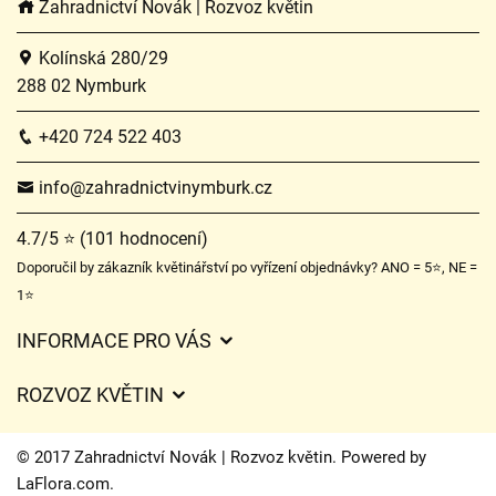
Zahradnictví Novák | Rozvoz květin
Kolínská 280/29
288 02 Nymburk
+420 724 522 403
info@zahradnictvinymburk.cz
4.7/5 ⭐ (101 hodnocení)
Doporučil by zákazník květinářství po vyřízení objednávky? ANO = 5⭐, NE =
1⭐
INFORMACE PRO VÁS
Obchodní podmínky
ROZVOZ KVĚTIN
Ochrana osobních údajů
Ceny za doručení
Často kladené dotazy
© 2017 Zahradnictví Novák | Rozvoz květin. Powered by
Kam doručujeme květiny
LaFlora.com
.
O nás