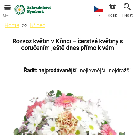
Objednávky přes e-shop přijímáme. Nejbližší možné
doručení je od 11.8.2026 z důvodu dovolené.
Košík
Hledat
Menu
Home
Křinec
Rozvoz květin v Křinci – čerstvé květiny s
doručením ještě dnes přímo k vám
Řadit:
nejprodávanější
|
nejlevnější
|
nejdražší