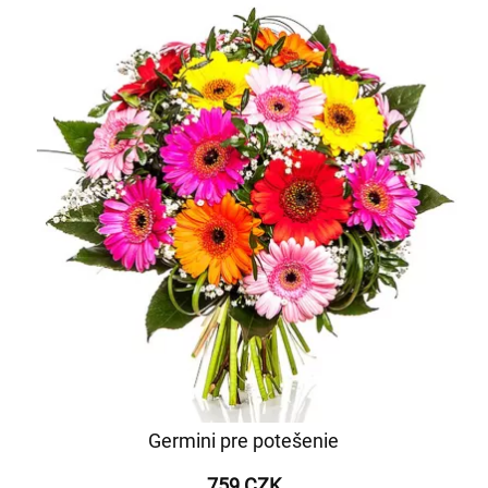
Germini pre potešenie
759 CZK