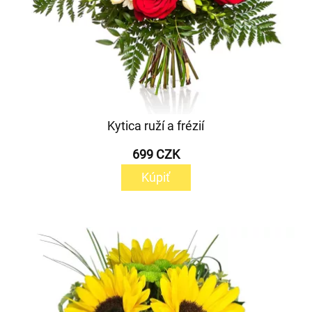
Kytica ruží a frézií
699 CZK
Kúpiť