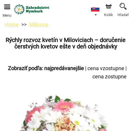
Objednávky prijímame prostredníctvom nášho e-shopu.
Najskorší možný termín doručenia je od 11.8.2026 z
dôvodu dovolenky.
Košík
Hľadať
Menu
Home
Milovice
Rýchly rozvoz kvetín v Miloviciach – doručenie
čerstvých kvetov ešte v deň objednávky
Zobraziť podľa:
najpredávanejšie
|
cena vzostupne
|
cena zostupne