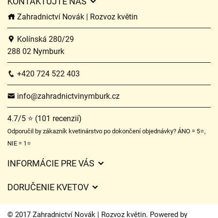
KONTAKTUJTE NÁS
Zahradnictví Novák | Rozvoz květin
Kolínská 280/29
288 02 Nymburk
+420 724 522 403
info@zahradnictvinymburk.cz
4.7/5 ⭐ (101 recenzií)
Odporučil by zákazník kvetinárstvo po dokončení objednávky? ÁNO = 5⭐,
NIE = 1⭐
INFORMÁCIE PRE VÁS
Všeobecné obchodné podmienky
DORUČENIE KVETOV
Ochrana osobných údajov
Poplatky za doručenie
Časy doručenia kvetov – prehľad možností
© 2017 Zahradnictví Novák | Rozvoz květin. Powered by