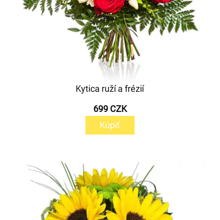
Kytica ruží a frézií
699 CZK
Kúpiť