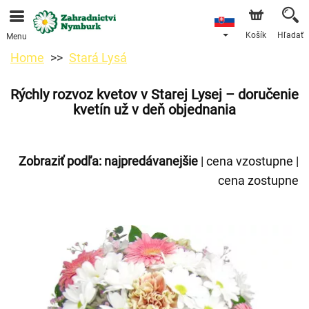
Objednávky prijímame prostredníctvom nášho e-shopu.
Najskorší možný termín doručenia je od 11.8.2026 z
dôvodu dovolenky.
Košík
Hľadať
Menu
Home
Stará Lysá
Rýchly rozvoz kvetov v Starej Lysej – doručenie
kvetín už v deň objednania
Zobraziť podľa:
najpredávanejšie
|
cena vzostupne
|
cena zostupne