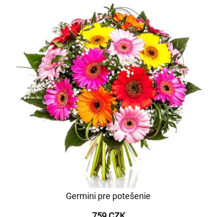
Germini pre potešenie
759 CZK