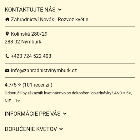
KONTAKTUJTE NÁS
Zahradnictví Novák | Rozvoz květin
Kolínská 280/29
288 02 Nymburk
+420 724 522 403
info@zahradnictvinymburk.cz
4.7/5 ⭐ (101 recenzií)
Odporučil by zákazník kvetinárstvo po dokončení objednávky? ÁNO = 5⭐,
NIE = 1⭐
INFORMÁCIE PRE VÁS
Všeobecné obchodné podmienky
DORUČENIE KVETOV
Ochrana osobných údajov
Poplatky za doručenie