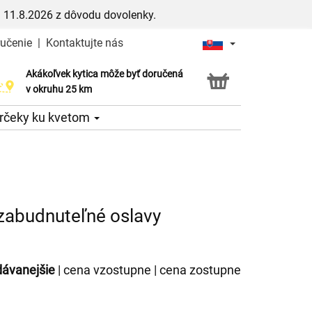
 11.8.2026 z dôvodu dovolenky.
ručenie
|
Kontaktujte nás
Akákoľvek kytica môže byť doručená
Služba Click & Collect
v okruhu 25 km
rčeky ku kvetom
ezabudnuteľné oslavy
dávanejšie
|
cena vzostupne
|
cena zostupne