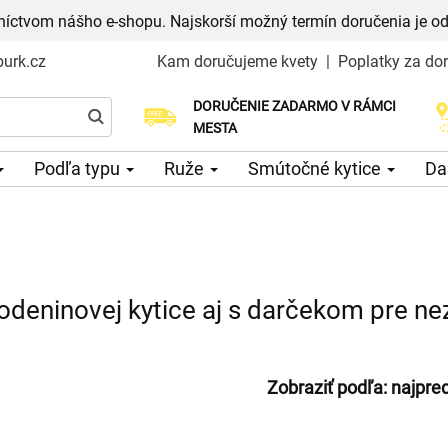
níctvom nášho e-shopu. Najskorší možný termín doručenia je od
urk.cz
Kam doručujeme kvety
|
Poplatky za do
DORUČENIE ZADARMO V RÁMCI
Vyberte si dátum doručenia
MESTA
Podľa typu
Ruže
Smútočné kytice
Da
odeninovej kytice aj s darčekom pre n
Zobraziť podľa:
najpre