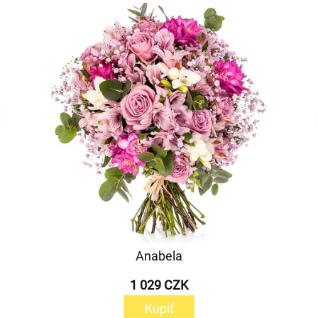
Anabela
1 029 CZK
Kúpiť