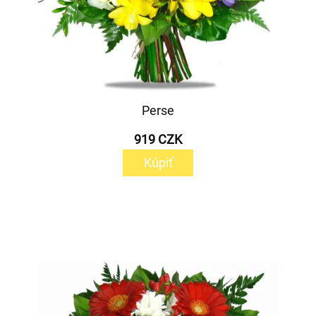
Perse
919 CZK
Kúpiť